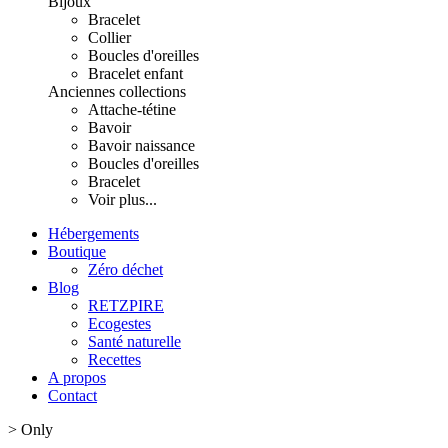
Bijoux
Bracelet
Collier
Boucles d'oreilles
Bracelet enfant
Anciennes collections
Attache-tétine
Bavoir
Bavoir naissance
Boucles d'oreilles
Bracelet
Voir plus...
Hébergements
Boutique
Zéro déchet
Blog
RETZPIRE
Ecogestes
Santé naturelle
Recettes
A propos
Contact
>
Only